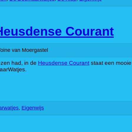
Heusdense Courant
oine van Moergastel
ezen had, in de
Heusdense Courant
staat een mooie
aarWatjes.
rwatjes
,
Eigenwijs