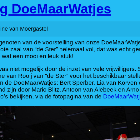
ing DoeMaarWatjes
ine van Moergastel
genoten van de voorstelling van onze DoeMaarWatje
te zaal van “de Ster” helemaal vol, dat was echt ge
n wat een mooi en leuk stuk!
s niet mogelijk door de inzet van vele vrijwilligers.
 van Rooij van “de Ster” voor het beschikbaar stel
n de DoeMaarWatjes: Bert Sperber, Lia van Korven e
 zijn door Mario Blitz, Antoon van Alebeek en Arno
to’s bekijken, via de fotopagina van de
DoeMaarWatj