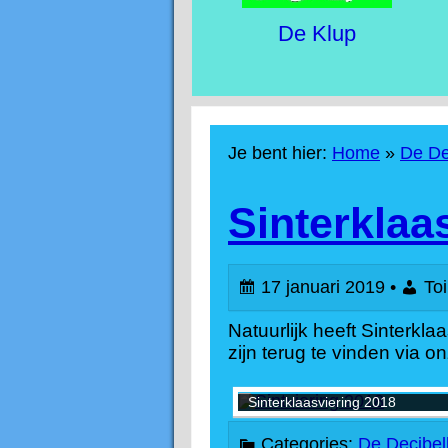
i
De Klup
m
Je bent hier:
Home
»
De De
a
D
Sinterklaa
r
e
17 januari 2019 •
Toi
y
D
Natuurlijk heeft Sinterkl
zijn terug te vinden via on
M
o
Sinterklaasviering 2018
Categories:
De Decibel