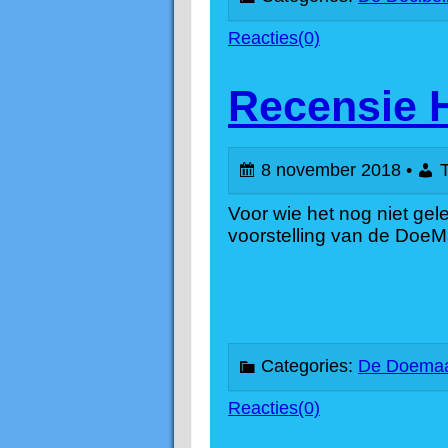
e
e
Reacties(0)
m
n
Recensie 
a
u
8 november 2018 •
T
a
Voor wie het nog niet gel
voorstelling van de DoeM
r
w
a
Categories:
De Doemaa
Reacties(0)
t