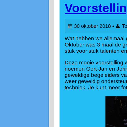
Voorstell
j
30 oktober 2018 •
To
e
Wat hebben we allemaal 
s
Oktober was 3 maal de gro
stuk voor stuk talenten e
Deze mooie voorstelling wa
noemen Gert-Jan en Jorine
geweldige begeleiders va
weer geweldig ondersteund
techniek. Je kunt meer fo