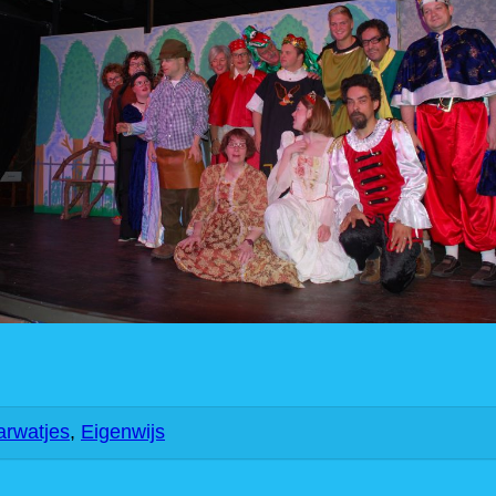
rwatjes
,
Eigenwijs