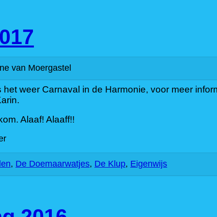
2017
ne van Moergastel
s het weer Carnaval in de Harmonie, voor meer inform
arin.
om. Alaaf! Alaaff!!
len
,
De Doemaarwatjes
,
De Klup
,
Eigenwijs
ng 2016