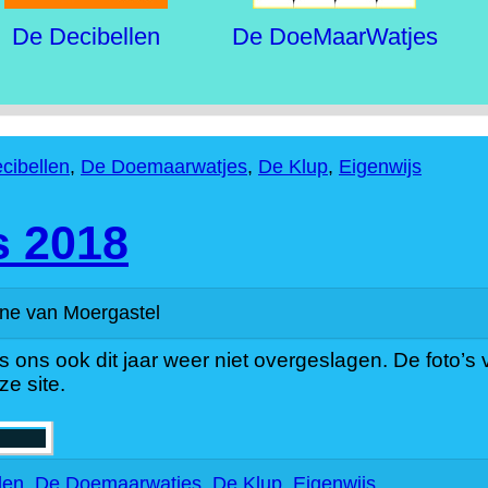
De Decibellen
De DoeMaarWatjes
cibellen
,
De Doemaarwatjes
,
De Klup
,
Eigenwijs
s 2018
ne van Moergastel
aas ons ook dit jaar weer niet overgeslagen. De foto
ze site.
len
,
De Doemaarwatjes
,
De Klup
,
Eigenwijs