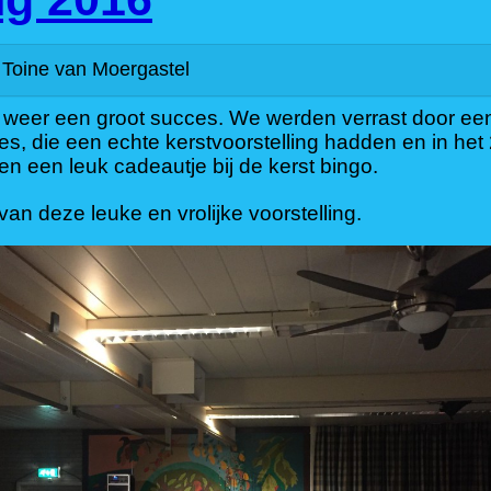
Toine van Moergastel
 weer een groot succes. We werden verrast door een
, die een echte kerstvoorstelling hadden en in het
n een leuk cadeautje bij de kerst bingo.
van deze leuke en vrolijke voorstelling.