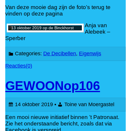
Van deze mooie dag zijn de foto’s terug te
vinden op deze pagina
Anja van
13 oktober 2019 op de Binckhorst
Alebeek –
Sperber
Categories:
De Decibellen
,
Eigenwijs
Reacties(0)
GEWOONop106
14 oktober 2019 •
Toine van Moergastel
Een mooi nieuwe initiatief binnen ’t Patronaat.
Zie het onderstaande bericht, zoals dat via
Facebook is verspreid.