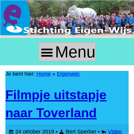
Skip
to
Content
Menu
P
r
Je bent hier:
Home
»
Eigenwijs
i
E
Filmpje uitstapje
m
i
naar Toverland
a
g
24 oktober 2019 •
Bert Sperber •
Video