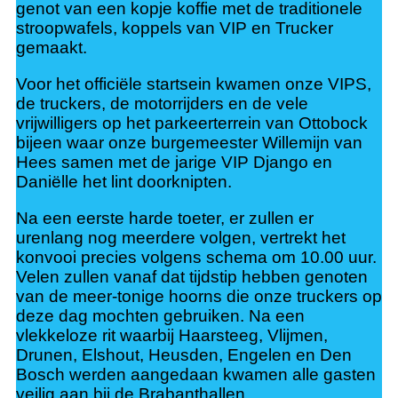
genot van een kopje koffie met de traditionele
stroopwafels, koppels van VIP en Trucker
gemaakt.
Voor het officiële startsein kwamen onze VIPS,
de truckers, de motorrijders en de vele
vrijwilligers op het parkeerterrein van Ottobock
bijeen waar onze burgemeester Willemijn van
Hees samen met de jarige VIP Django en
Daniëlle het lint doorknipten.
Na een eerste harde toeter, er zullen er
urenlang nog meerdere volgen, vertrekt het
konvooi precies volgens schema om 10.00 uur.
Velen zullen vanaf dat tijdstip hebben genoten
van de meer-tonige hoorns die onze truckers op
deze dag mochten gebruiken. Na een
vlekkeloze rit waarbij Haarsteeg, Vlijmen,
Drunen, Elshout, Heusden, Engelen en Den
Bosch werden aangedaan kwamen alle gasten
veilig aan bij de Brabanthallen.