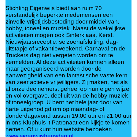
Stichting Eigenwijs biedt aan ruim 70
verstandelijk beperkte medemensen een
zinvolle vrijetijdsbesteding door middel van,
hobby, toneel en muziek. Naast de wekelijkse
activiteiten mogen ook Sinterklaas, Kerst,
Nieuwjaarsreceptie, seizoenafsluiting, dag-
uitstapje of vakantieweekend, Carnaval en de
Truckers dag niet vergeten worden om te
vermelden. Al deze activiteiten kunnen alleen
maar georganiseerd worden door de
aanwezigheid van een fantastische vaste kern
van zeer actieve vrijwilligers. Zij maken, net als
al onze deelnemers, geheel op hun eigen wijze
en vol overgave, deel uit van de hobby-muziek
of toneelgroep. U bent het hele jaar door van
harte uitgenodigd om op maandag- of
donderdagavond tussen 19.00 uur en 21.00 uur
in ons Kluphuis ’t Patronaat een kijkje te komen
nemen. Of u kunt hun website bezoeken
www.eigenwijsheusden.nl