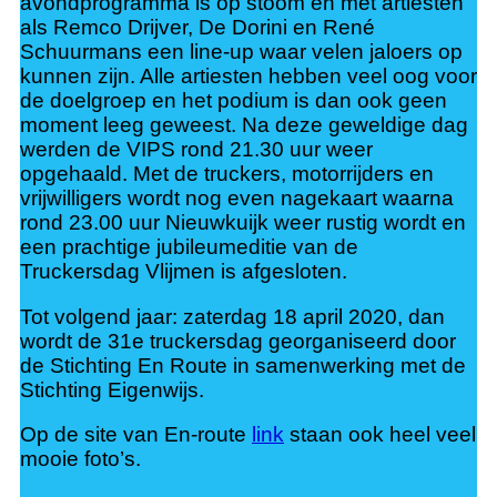
avondprogramma is op stoom en met artiesten
als Remco Drijver, De Dorini en René
Schuurmans een line-up waar velen jaloers op
kunnen zijn. Alle artiesten hebben veel oog voor
de doelgroep en het podium is dan ook geen
moment leeg geweest. Na deze geweldige dag
werden de VIPS rond 21.30 uur weer
opgehaald. Met de truckers, motorrijders en
vrijwilligers wordt nog even nagekaart waarna
rond 23.00 uur Nieuwkuijk weer rustig wordt en
een prachtige jubileumeditie van de
Truckersdag Vlijmen is afgesloten.
Tot volgend jaar: zaterdag 18 april 2020, dan
wordt de 31e truckersdag georganiseerd door
de Stichting En Route in samenwerking met de
Stichting Eigenwijs.
Op de site van En-route
link
staan ook heel veel
mooie foto’s.