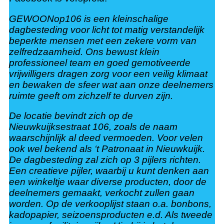
GEWOONop106 is een kleinschalige
dagbesteding voor licht tot matig verstandelijk
beperkte mensen met een zekere vorm van
zelfredzaamheid. Ons bewust klein
professioneel team en goed gemotiveerde
vrijwilligers dragen zorg voor een veilig klimaat
en bewaken de sfeer wat aan onze deelnemers
ruimte geeft om zichzelf te durven zijn.
De locatie bevindt zich op de
Nieuwkuijksestraat 106, zoals de naam
waarschijnlijk al deed vermoeden. Voor velen
ook wel bekend als ‘t Patronaat in N
ieuwkuijk.
De dagbesteding zal zich op 3 pijlers richten.
Een creatieve pijler, waarbij u kunt denken aan
een winkeltje waar diverse producten, door de
deelnemers gemaakt, verkocht zullen gaan
worden. Op de verkooplijst staan o.a. bonbons,
kadopapier, seizoensproducten e.d. Als tweede