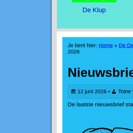
i
De Klup
m
Je bent hier:
Home
»
De De
a
2026
Nieuwsbrie
r
y
12 juni 2026 •
Toine 
De laatste nieuwsbrief st
M