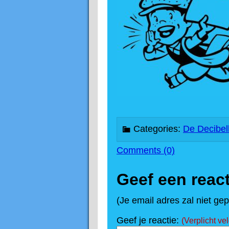
e
n
u
Categories:
De Decibel
Comments (0)
Geef een react
(Je email adres zal niet ge
Geef je reactie:
(Verplicht vel