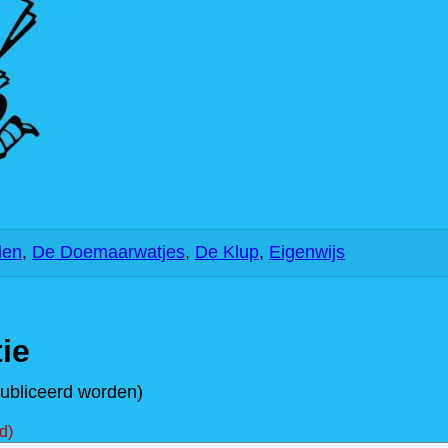
len
,
De Doemaarwatjes
,
De Klup
,
Eigenwijs
ie
publiceerd worden)
d)