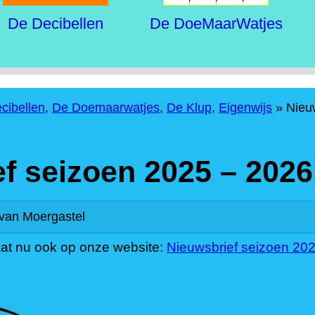
De Decibellen
De DoeMaarWatjes
cibellen
,
De Doemaarwatjes
,
De Klup
,
Eigenwijs
»
Nieu
f seizoen 2025 – 2026
van Moergastel
aat nu ook op onze website:
Nieuwsbrief seizoen 20