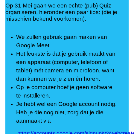
r
Op 31 Mei gaan we een echte (pub) Quiz
organiseren, hieronder een paar tips: (die je
misschien bekend voorkomen).
y
We zullen gebruik gaan maken van
M
Google Meet.
Het leukste is dat je gebruik maakt van
e
een apparaat (computer, telefoon of
tablet) mét camera en microfoon, want
n
dan kunnen we je zien én horen.
Op je computer hoef je geen software
u
te installeren.
Je hebt wel een Google account nodig.
Heb je die nog niet, zorg dat je die
aanmaakt via
https://accounts.google.com/signup/v2/webc