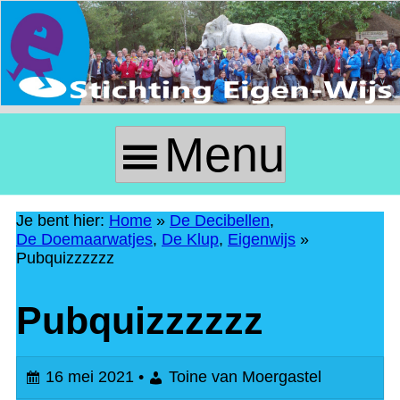
Skip
to
Content
Menu
P
r
Je bent hier:
Home
»
De Decibellen
,
De Doemaarwatjes
,
De Klup
,
Eigenwijs
»
i
Pubquizzzzzz
m
Pubquizzzzzz
a
16 mei 2021 •
Toine van Moergastel