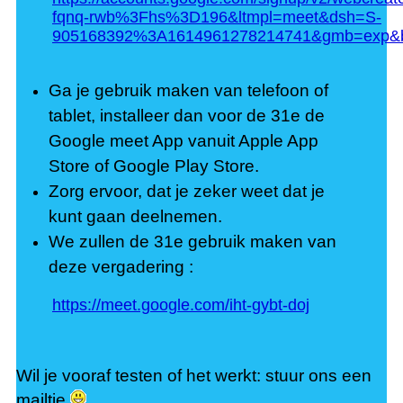
fqnq-rwb%3Fhs%3D196&ltmpl=meet&dsh=S-
905168392%3A1614961278214741&gmb=exp&biz
Ga je gebruik maken van telefoon of
tablet, installeer dan voor de 31e de
Google meet App vanuit Apple App
Store of Google Play Store.
Zorg ervoor, dat je zeker weet dat je
kunt gaan deelnemen.
We zullen de 31e gebruik maken van
deze vergadering :
https://meet.google.com/iht-gybt-doj
Wil je vooraf testen of het werkt: stuur ons een
mailtje