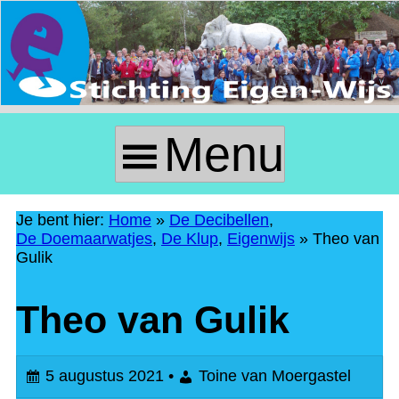
Skip
to
Content
Menu
P
r
Je bent hier:
Home
»
De Decibellen
,
De Doemaarwatjes
,
De Klup
,
Eigenwijs
»
Theo van
i
Gulik
m
Theo van Gulik
a
5 augustus 2021 •
Toine van Moergastel