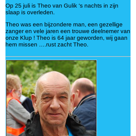
r
Op 25 juli is Theo van Gulik ‘s nachts in zijn
slaap is overleden.
y
Theo was een bijzondere man, een gezellige
zanger en vele jaren een trouwe deelnemer van
onze Klup ! Theo is 64 jaar geworden, wij gaan
M
hem missen ….rust zacht Theo.
e
n
u