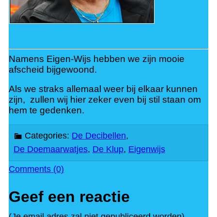
Namens Eigen-Wijs hebben we zijn mooie
afscheid bijgewoond.
Als we straks allemaal weer bij elkaar kunnen
zijn, zullen wij hier zeker even bij stil staan om
hem te gedenken.
Categories:
De Decibellen
,
De Doemaarwatjes
,
De Klup
,
Eigenwijs
Comments (0)
Geef een reactie
(Je email adres zal niet gepubliceerd worden)